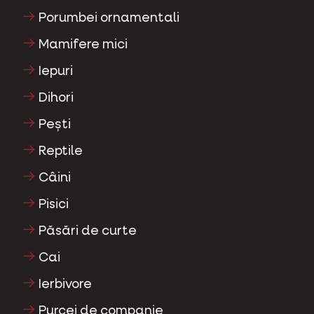
Porumbei ornamentali
Mamifere mici
Iepuri
Dihori
Pești
Reptile
Câini
Pisici
Păsări de curte
Cai
Ierbivore
Purcei de companie