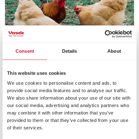
Consent
Details
About
PĂSĂRI DE CURTE
This website uses cookies
Six tasty and healthy snacks for
We use cookies to personalise content and ads, to
chickens to tickle their fancy!
provide social media features and to analyse our traffic.
We also share information about your use of our site with
our social media, advertising and analytics partners who
may combine it with other information that you’ve
provided to them or that they’ve collected from your use
of their services.