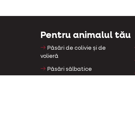
Pentru animalul tău
Păsări de colivie și de
volieră
Păsări sălbatice
Păsări limicole și struți
Păsări de apă
Porumbei de curse
Porumbei ornamentali
Mamifere mici