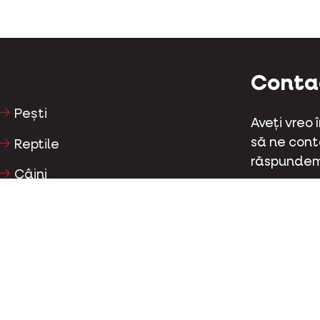
Conta
Pești
Aveți vreo
să ne conta
Reptile
răspundem
Câini
Kapellestr
Pisici
Tel
+32 (0)9
Păsări de curte
Cai
Conta
Ierbivore
Facebo