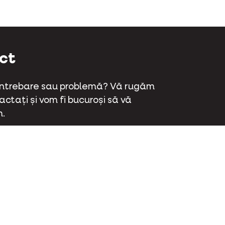
ct
 întrebare sau problemă? Vă rugăm
ctați și vom fi bucuroși să vă
.
aat 70 - 9800 Deinze - Belgia
 381 32 00
ctați-ne
ok
Instagram
LinkedIn
Youtube