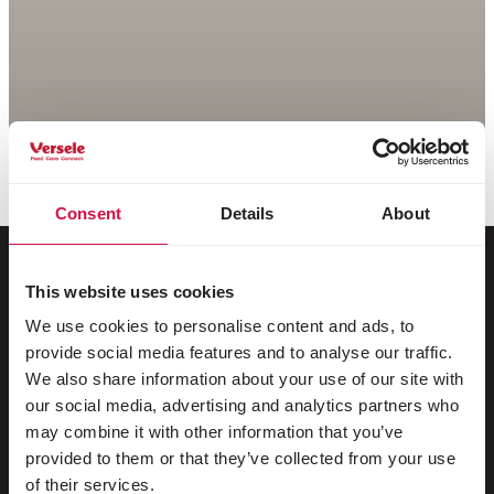
Consent
Details
About
This website uses cookies
Pentru animalul tău
We use cookies to personalise content and ads, to
provide social media features and to analyse our traffic.
Păsări de colivie și de volieră
We also share information about your use of our site with
our social media, advertising and analytics partners who
Păsări sălbatice
may combine it with other information that you’ve
provided to them or that they’ve collected from your use
Păsări limicole și struți
of their services.