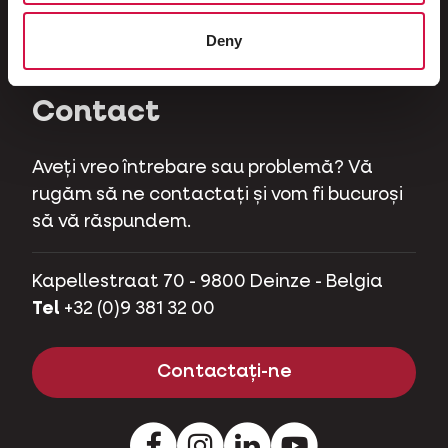
Ierbivore
Deny
Purcei de companie
Contact
Aveți vreo întrebare sau problemă? Vă
rugăm să ne contactați și vom fi bucuroși
să vă răspundem.
Kapellestraat 70 - 9800 Deinze - Belgia
Tel
+32 (0)9 381 32 00
Contactați-ne
Facebook
Instagram
LinkedIn
Youtube