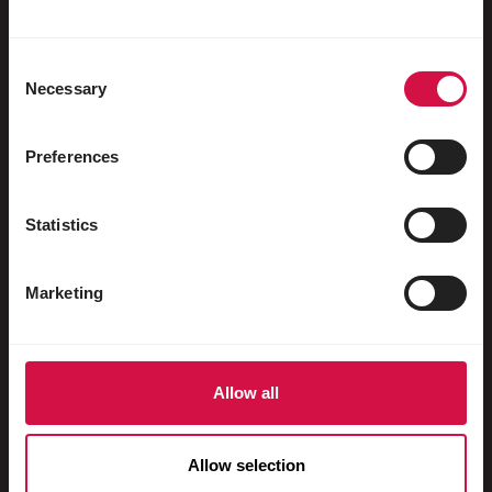
Păsări de apă
Porumbei de curse
Consent
Necessary
Porumbei ornamentali
Selection
Mamifere mici
Preferences
Iepuri
Dihori
Statistics
Pești
Marketing
Reptile
Câini
Pisici
Allow all
Păsări de curte
Allow selection
Cai