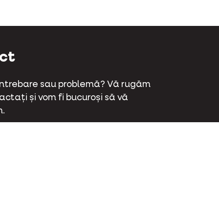
ct
 întrebare sau problemă? Vă rugăm
ctați și vom fi bucuroși să vă
.
aat 70 - 9800 Deinze - Belgia
 381 32 00
ctați-ne
ok
Instagram
LinkedIn
Youtube