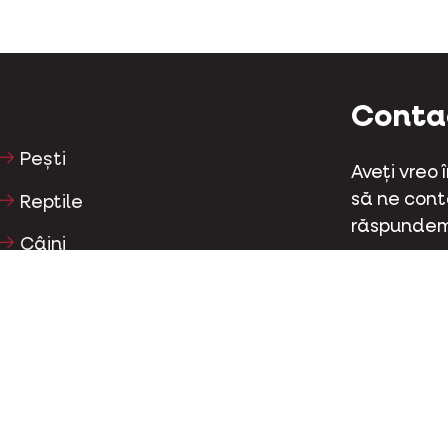
Conta
Pești
Aveți vreo
să ne conta
Reptile
răspundem
Câini
Kapellestr
Pisici
Tel
+32 (0)9
Păsări de curte
Cai
Conta
Ierbivore
Facebo