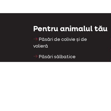
Pentru animalul tău
Păsări de colivie și de
volieră
Păsări sălbatice
Păsări limicole și struți
Păsări de apă
Porumbei de curse
Porumbei ornamentali
Mamifere mici