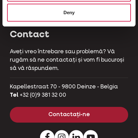
Ierbivore
Deny
Purcei de companie
Contact
Aveți vreo întrebare sau problemă? Vă
rugăm să ne contactați și vom fi bucuroși
să vă răspundem.
Kapellestraat 70 - 9800 Deinze - Belgia
Tel
+32 (0)9 381 32 00
Contactați-ne
Facebook
Instagram
LinkedIn
Youtube