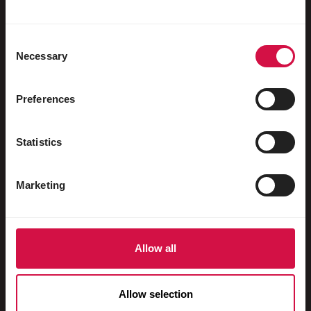
Păsări de apă
Porumbei de curse
Consent
Necessary
Porumbei ornamentali
Selection
Mamifere mici
Preferences
Iepuri
Dihori
Statistics
Pești
Marketing
Reptile
Câini
Pisici
Allow all
Păsări de curte
Allow selection
Cai