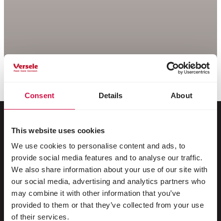
Consent
Details
About
This website uses cookies
Pentru animalul tău
We use cookies to personalise content and ads, to
provide social media features and to analyse our traffic.
Păsări de colivie și de volieră
We also share information about your use of our site with
our social media, advertising and analytics partners who
Păsări sălbatice
may combine it with other information that you’ve
provided to them or that they’ve collected from your use
Păsări limicole și struți
of their services.