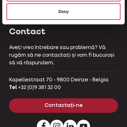
Ierbivore
Deny
Purcei de companie
Contact
Aveți vreo întrebare sau problemă? Vă
rugăm să ne contactați și vom fi bucuroși
să vă răspundem.
Kapellestraat 70 - 9800 Deinze - Belgia
Tel
+32 (0)9 381 32 00
Contactați-ne
Facebook
Instagram
LinkedIn
Youtube