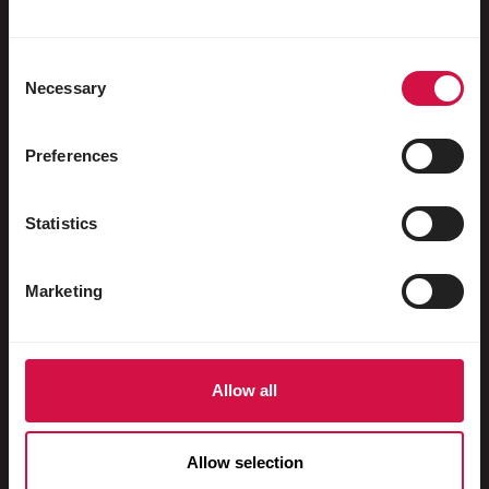
Păsări de apă
Porumbei de curse
Consent
Necessary
Porumbei ornamentali
Selection
Mamifere mici
Preferences
Iepuri
Dihori
Statistics
Pești
Marketing
Reptile
Câini
Pisici
Allow all
Păsări de curte
Allow selection
Cai