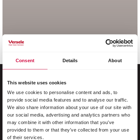
Consent
Details
About
This website uses cookies
Pentru animalul tău
We use cookies to personalise content and ads, to
provide social media features and to analyse our traffic.
Păsări de colivie și de volieră
We also share information about your use of our site with
our social media, advertising and analytics partners who
Păsări sălbatice
may combine it with other information that you’ve
provided to them or that they’ve collected from your use
Păsări limicole și struți
of their services.