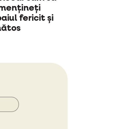
mențineți
aiul fericit și
nătos