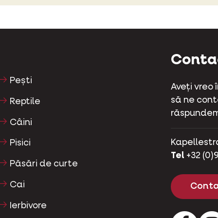
Conta
Pești
Aveți vreo
să ne conta
Reptile
răspundem
Câini
Kapellestr
Pisici
Tel
+32 (0)9
Păsări de curte
Cai
Conta
Ierbivore