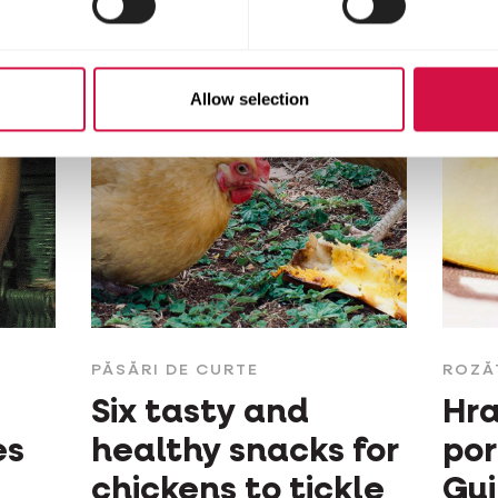
Allow selection
PĂSĂRI DE CURTE
ROZĂ
Six tasty and
Hr
es
healthy snacks for
por
chickens to tickle
Gui