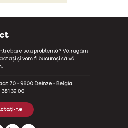
ct
 întrebare sau problemă? Vă rugăm
ctați și vom fi bucuroși să vă
.
aat 70 - 9800 Deinze - Belgia
 381 32 00
ctați-ne