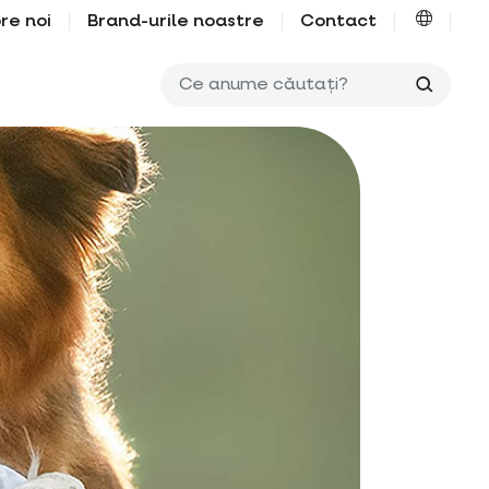
re noi
Brand-urile noastre
Contact
Ce anu