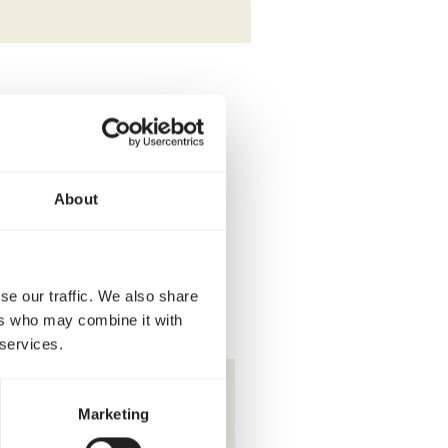
book
pe Whatsapp
buie prin e-mail
About
se our traffic. We also share
ers who may combine it with
 services.
Marketing