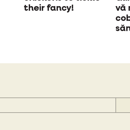
their fancy!
vă 
cob
să