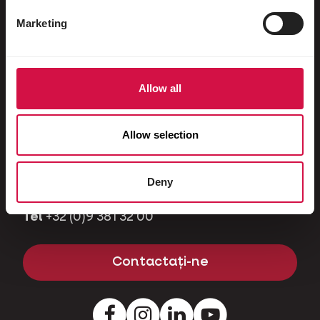
Ierbivore
Marketing
Purcei de companie
Contact
Allow all
Aveți vreo întrebare sau problemă? Vă
Allow selection
rugăm să ne contactați și vom fi bucuroși
să vă răspundem.
Deny
Kapellestraat 70 - 9800 Deinze - Belgia
Tel
+32 (0)9 381 32 00
Contactați-ne
Facebook
Instagram
LinkedIn
Youtube