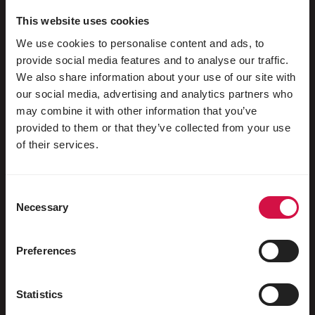
Păsări de apă
This website uses cookies
Porumbei de curse
We use cookies to personalise content and ads, to
Porumbei ornamentali
provide social media features and to analyse our traffic.
We also share information about your use of our site with
Mamifere mici
our social media, advertising and analytics partners who
Iepuri
may combine it with other information that you’ve
provided to them or that they’ve collected from your use
Dihori
of their services.
Pești
Reptile
Consent
Necessary
Selection
Câini
Pisici
Preferences
Păsări de curte
Statistics
Cai