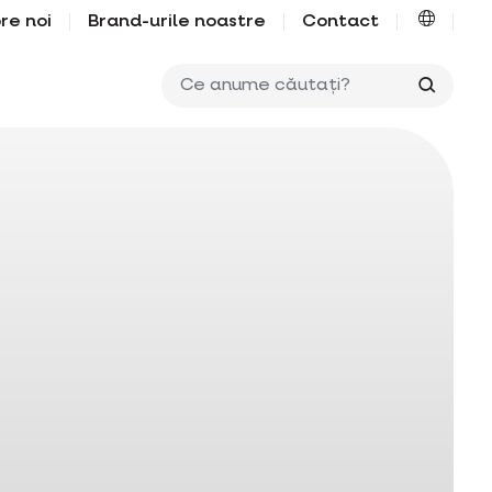
re noi
Brand-urile noastre
Contact
Ce anu