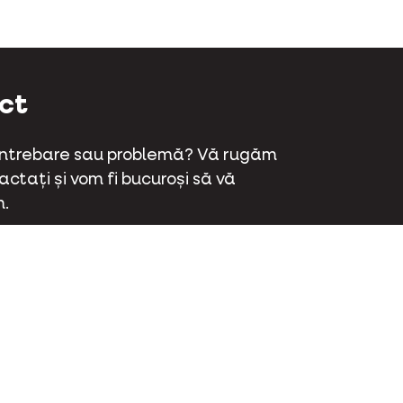
ct
 întrebare sau problemă? Vă rugăm
ctați și vom fi bucuroși să vă
.
aat 70 - 9800 Deinze - Belgia
 381 32 00
ctați-ne
ok
Instagram
LinkedIn
Youtube