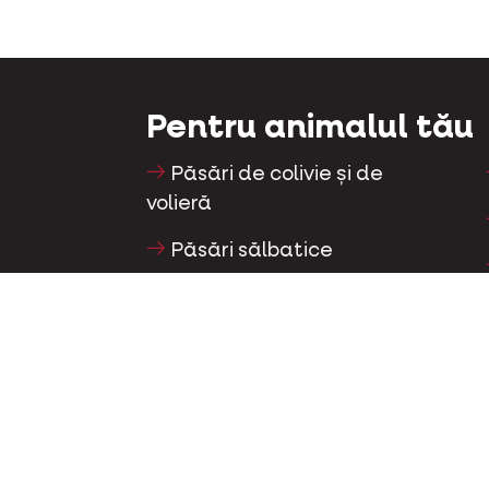
Pentru animalul tău
Păsări de colivie și de
volieră
Păsări sălbatice
Păsări limicole și struți
Păsări de apă
Porumbei de curse
Porumbei ornamentali
Mamifere mici