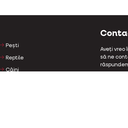
Conta
Pești
Aveți vreo
să ne conta
Reptile
răspundem
Câini
Kapellestr
Pisici
Tel
+32 (0)9
Păsări de curte
Cai
Conta
Ierbivore
Facebo