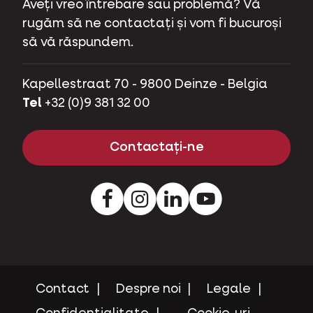
Aveți vreo întrebare sau problemă? Vă
rugăm să ne contactați și vom fi bucuroși
să vă răspundem.
Kapellestraat 70 - 9800 Deinze - Belgia
Tel
+32 (0)9 381 32 00
Contactați-ne
Facebook
Instagram
LinkedIn
Youtube
Contact
Despre noi
Legale