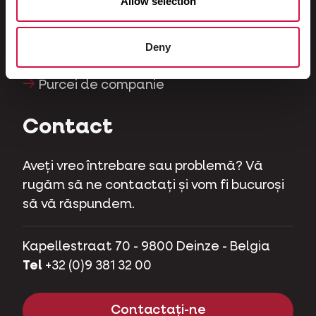
Allow selection
Păsări de curte
Cai
Deny
Ierbivore
Purcei de companie
Contact
Aveți vreo întrebare sau problemă? Vă
rugăm să ne contactați și vom fi bucuroși
să vă răspundem.
Kapellestraat 70 - 9800 Deinze - Belgia
Tel
+32 (0)9 381 32 00
Contactați-ne