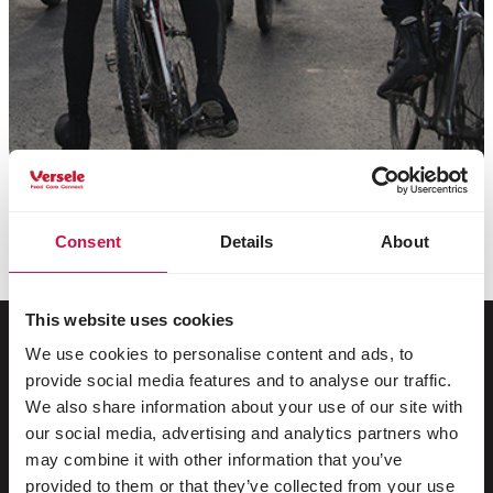
Consent
Details
About
This website uses cookies
We use cookies to personalise content and ads, to
provide social media features and to analyse our traffic.
Pentru animalul tău
We also share information about your use of our site with
our social media, advertising and analytics partners who
Păsări de colivie și de volieră
may combine it with other information that you’ve
provided to them or that they’ve collected from your use
Păsări sălbatice