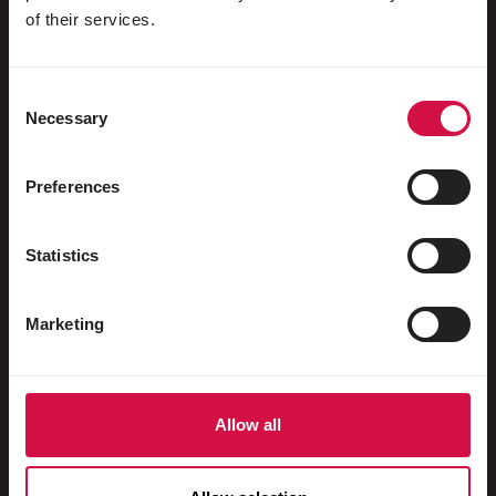
of their services.
Păsări limicole și struți
Păsări de apă
Consent
Necessary
Selection
Porumbei de curse
Porumbei ornamentali
Preferences
Mamifere mici
Iepuri
Statistics
Dihori
Marketing
Pești
Reptile
Câini
Allow all
Pisici