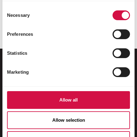
vacant, te vom contacta imediat.
Consent
Necessary
Selection
Preferences
Statistics
Marketing
Pentru animalul tău
Păsări de colivie și de volieră
Allow all
Păsări sălbatice
Păsări limicole și struți
Allow selection
Păsări de apă
Porumbei de curse