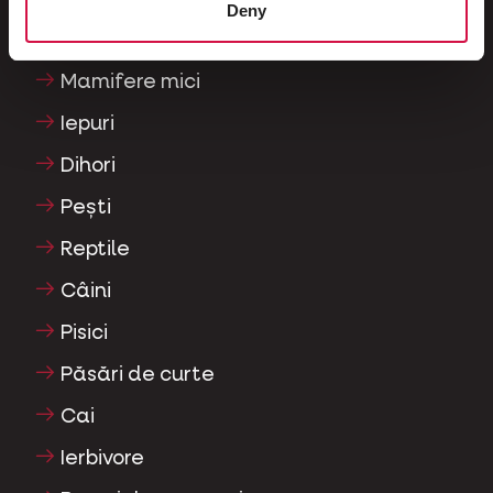
Deny
Porumbei ornamentali
Mamifere mici
Iepuri
Dihori
Pești
Reptile
Câini
Pisici
Păsări de curte
Cai
Ierbivore