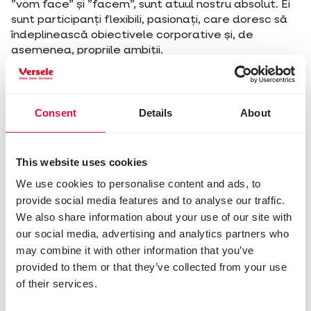
”vom face” și ”facem”, sunt atuul nostru absolut. Ei
sunt participanți flexibili, pasionați, care doresc să
îndeplinească obiectivele corporative și, de
asemenea, propriile ambiții.
Mai mult, departamentul nostru administrativ, care
creează și contextul pentru a oferi rezultate
excelente, ajută la gândire și oferă sprijinul necesar.
Consent
Details
About
Sunt verigi indispensabile în afacerea noastră, care
se concentrează complet pe creștere.
This website uses cookies
În prezent nu sunt posturi vacante.
We use cookies to personalise content and ads, to
provide social media features and to analyse our traffic.
We also share information about your use of our site with
our social media, advertising and analytics partners who
may combine it with other information that you’ve
Nu ți-ai găsit job-ul de vis?
provided to them or that they’ve collected from your use
Poți aplica oricând. Trimite un e-mail la
of their services.
hrm@verla.be și spune-ne cine ești și de ce loc de
muncă ești interesat. De îndată ce un post devine