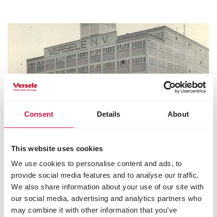
Consent
Details
About
This website uses cookies
We use cookies to personalise content and ads, to
provide social media features and to analyse our traffic.
A nossa história
We also share information about your use of our site with
our social media, advertising and analytics partners who
De pequena empresa familiar a fabricante
may combine it with other information that you’ve
internacional de alimentos e cuidados de qualidade