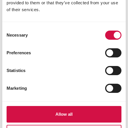
provided to them or that they’ve collected from your use
para animais de estimação. Impulsionada pela
of their services.
paixão e dedicação, desde 1932.
A nossa história
Consent
Necessary
Selection
Preferences
Statistics
Marketing
Allow all
A nossa história