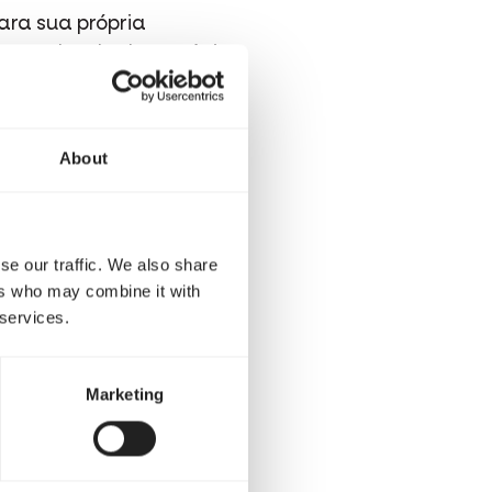
ra sua própria
, dependendo da espécie
nou, e as crias ainda têm
suas mãos.
About
se our traffic. We also share
ers who may combine it with
 services.
Marketing