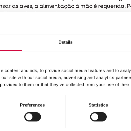
ar as aves, a alimentação à mão é requerida. Pa
 os filhotes do ninho após duas a quatro semanas
 o período mais difícil para a criação à mão termi
a se habituarem às pessoas e para comerem das 
Details
e content and ads, to provide social media features and to analy
 our site with our social media, advertising and analytics partn
 provided to them or that they’ve collected from your use of their
Preferences
Statistics