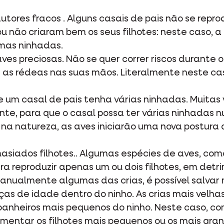
utores fracos . Alguns casais de pais não se rep
ou não criaram bem os seus filhotes: neste caso,
imas ninhadas.
es preciosas. Não se quer correr riscos durante 
mar as rédeas nas suas mãos. Literalmente neste c
um casal de pais tenha várias ninhadas. Muitas v
nte, para que o casal possa ter várias ninhadas
a natureza, as aves iniciarão uma nova postura q
masiados filhotes.. Algumas espécies de aves, co
a reproduzir apenas um ou dois filhotes, em detr
anualmente algumas das crias, é possível salvar
as de idade dentro do ninho. As crias mais velha
anheiros mais pequenos do ninho. Neste caso, c
mentar os filhotes mais pequenos ou os mais gra