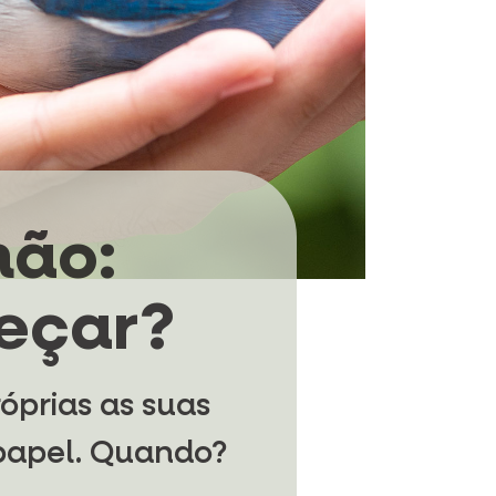
mão:
eçar?
óprias as suas
 papel. Quando?