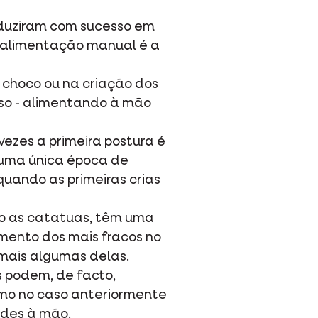
roduziram com sucesso em
 a alimentação manual é a
o choco ou na criação dos
aso - alimentando à mão
ezes a primeira postura é
 numa única época de
uando as primeiras crias
mo as catatuas, têm uma
imento dos mais fracos no
 mais algumas delas.
s podem, de facto,
omo no caso anteriormente
ndes à mão.