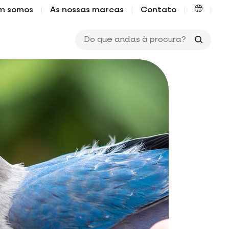
m somos
As nossas marcas
Contato
Do que