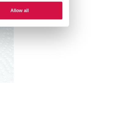
Allow all
ook
o Whatsapp
har via correio