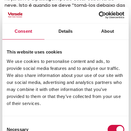
neve. Isto é quando se deve “tomá-los debaixo das
suas asas “e dar-lhes comida de Inverno rica em
energia e gordura. Batatas cozidas, massas ou
arroz (sem sal!). Maçãs e pêras cortadas ao meio
Consent
Details
About
são muito apreciadas. No entanto, certifique-se de
que nada é deixado para trás, porque é assim que
atrai ratos e ratazanas. No Inverno, providencie
também água fresca, com um pouco de açúcar,
This website uses cookies
para que o bebedouro não congele.
We use cookies to personalise content and ads, to
provide social media features and to analyse our traffic.
Primavera: ganhar forças
We also share information about your use of our site with
our social media, advertising and analytics partners who
À primeira vista, a Primavera pode parecer um
may combine it with other information that you’ve
período de abundância, mas as aparências podem
provided to them or that they’ve collected from your use
ser enganosas. Durante esta estação, as
of their services.
sementes são difíceis de encontrar, e os insetos só
começam a aparecer quando o tempo está
realmente agradável e quente. Mas entretanto,
Consent
muitas aves já estão ansiosamente à procura de
Necessary
Selection