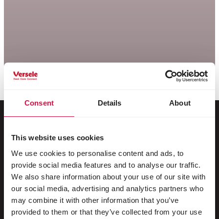
Consent
Details
About
This website uses cookies
Para o seu animal
We use cookies to personalise content and ads, to
provide social media features and to analyse our traffic.
Pássaros de gaiola e de aviário
We also share information about your use of our site with
Pássaros na natureza
our social media, advertising and analytics partners who
may combine it with other information that you’ve
Aves pernaltas e ratitas
provided to them or that they’ve collected from your use