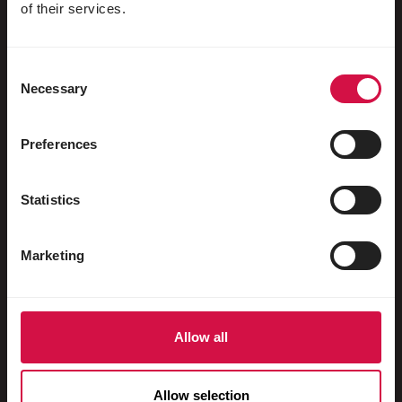
Aves aquáticas
of their services.
Pombos-correio
Consent
Pombos ornamentais
Necessary
Selection
Roedores
Coelhos
Preferences
Furões
Statistics
Peixes
Répteis
Marketing
Cães
Gatos
Allow all
Galináceos
Cavalos
Allow selection