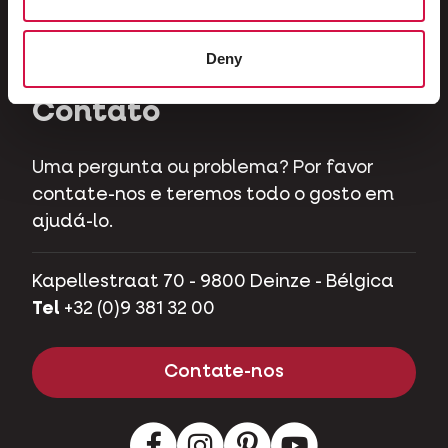
Herbívoros
Porcos de estimação
Deny
Contato
Uma pergunta ou problema? Por favor
contate-nos e teremos todo o gosto em
ajudá-lo.
Kapellestraat 70 - 9800 Deinze - Bélgica
Tel
+32 (0)9 381 32 00
Contate-nos
Facebook
Instagram
LinkedIn
Youtube