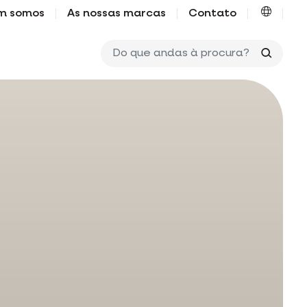
m somos
As nossas marcas
Contato
Do que