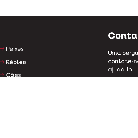
Conta
Peixes
Uma pergu
contate-n
Répteis
ajudá-lo.
Cães
Kapellestr
Gatos
Tel
+32 (0)9
Galináceos
Cavalos
Conta
Herbívoros
Facebo