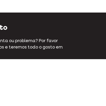
to
nta ou problema? Por favor
os e teremos todo o gosto em
aat 70 - 9800 Deinze - Bélgica
 381 32 00
te-nos
ok
Instagram
LinkedIn
Youtube