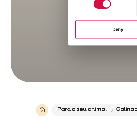
Deny
Para o seu animal
Galiná