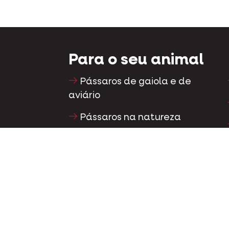
Para o seu animal
Pássaros de gaiola e de
aviário
Pássaros na natureza
Aves pernaltas e ratitas
Aves aquáticas
Pombos-correio
Pombos ornamentais
Roedores