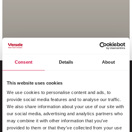
Consent
Details
About
This website uses cookies
Para o seu animal
We use cookies to personalise content and ads, to
provide social media features and to analyse our traffic.
Pássaros de gaiola e de aviário
We also share information about your use of our site with
Pássaros na natureza
our social media, advertising and analytics partners who
may combine it with other information that you’ve
Aves pernaltas e ratitas
provided to them or that they’ve collected from your use