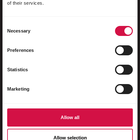
Aves aquáticas
of their services.
Pombos-correio
Consent
Pombos ornamentais
Necessary
Selection
Roedores
Coelhos
Preferences
Furões
Statistics
Peixes
Répteis
Marketing
Cães
Gatos
Allow all
Galináceos
Cavalos
Allow selection