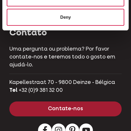
Herbívoros
Porcos de estimação
Deny
Contato
Uma pergunta ou problema? Por favor
contate-nos e teremos todo o gosto em
ajudá-lo.
Kapellestraat 70 - 9800 Deinze - Bélgica
Tel
+32 (0)9 381 32 00
Contate-nos
Facebook
Instagram
LinkedIn
Youtube