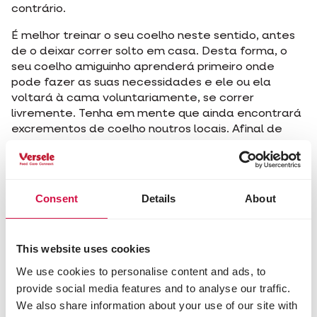
contrário.
É melhor treinar o seu coelho neste sentido, antes
de o deixar correr solto em casa. Desta forma, o
seu coelho amiguinho aprenderá primeiro onde
pode fazer as suas necessidades e ele ou ela
voltará à cama voluntariamente, se correr
livremente. Tenha em mente que ainda encontrará
excrementos de coelho noutros locais. Afinal de
contas, o seu coelho só urinará na casa de banho.
Isto é perfeitamente normal. O coelho marca o seu
território com estes excrementos. Felizmente, eles
são secos, consistentes e inodoros.
Consent
Details
About
Partilhar este artigo
This website uses cookies
Partilhar no Face
Partilhar n
Partil
We use cookies to personalise content and ads, to
provide social media features and to analyse our traffic.
We also share information about your use of our site with