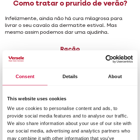
Como tratar o prurido de verão?
Infelizmente, ainda não há cura milagrosa para
livrar o seu cavalo da dermatite estival. Mas
mesmo assim podemos dar uma ajudinha.
Ração
Proporcionar uma dieta equilibrada. Uma boa dieta,
com feno de qualidade com vitaminas e minerais
Consent
Details
About
suficientes. Evitar pastagens grandes e grossas,
uma vez que o excesso de peso parece aumentar a
sensibilidade da pele
This website uses cookies
Cuidados
We use cookies to personalise content and ads, to
provide social media features and to analyse our traffic.
Se quiser evitar que o seu cavalo tenha dermatite
We also share information about your use of our site with
estival, tente mantê-lo afastado de mosquitos.
our social media, advertising and analytics partners who
Mantenha as pastagens limpas e secas. Se não
may combine it with other information that you’ve