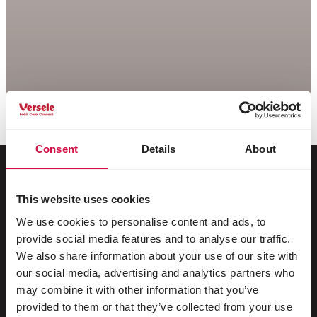
Consent
Details
About
This website uses cookies
Para o seu animal
We use cookies to personalise content and ads, to
provide social media features and to analyse our traffic.
Pássaros de gaiola e de aviário
We also share information about your use of our site with
Pássaros na natureza
our social media, advertising and analytics partners who
may combine it with other information that you’ve
Aves pernaltas e ratitas
provided to them or that they’ve collected from your use