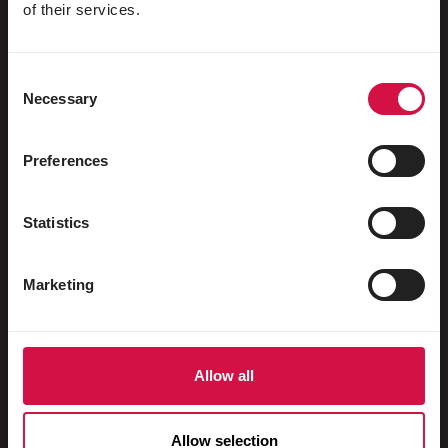
Aves aquáticas
of their services.
Pombos-correio
Consent
Pombos ornamentais
Necessary
Selection
Roedores
Coelhos
Preferences
Furões
Statistics
Peixes
Répteis
Marketing
Cães
Gatos
Allow all
Galináceos
Cavalos
Allow selection