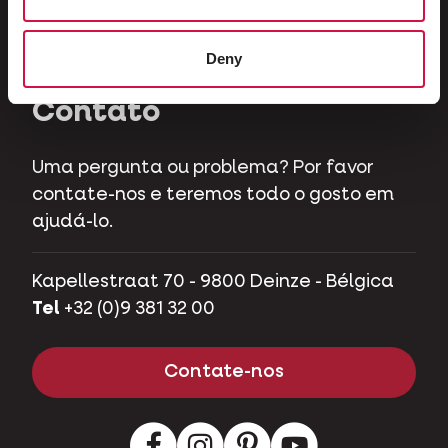
Herbívoros
Porcos de estimação
Deny
Contato
Uma pergunta ou problema? Por favor
contate-nos e teremos todo o gosto em
ajudá-lo.
Kapellestraat 70 - 9800 Deinze - Bélgica
Tel
+32 (0)9 381 32 00
Contate-nos
Facebook
Instagram
LinkedIn
Youtube