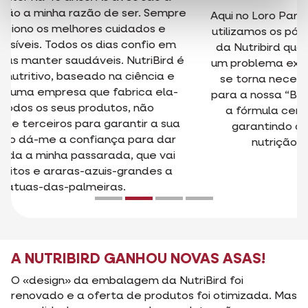
Aqui no Loro Parque e na Fundação Loro Parque
utilizamos os pós solúveis para a criação à mão
da Nutribird quando somos confrontados com
um problema existente nos pais das crias e que
se torna necessário enviar papagaios bebés
para a nossa “Baby Station”. Podemos escolher
a fórmula certa para cada uma das aves,
garantindo que irá receber sempre uma
nutrição completa e equilibrada.
A NUTRIBIRD GANHOU NOVAS ASAS!
O «design» da embalagem da NutriBird foi
renovado e a oferta de produtos foi otimizada. Mas
a qualidade e os nomes dos produtos são os
mesmos. Além disso, encontra alimentos macios e
líquidos da gama Orlux sob as asas credíveis do