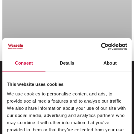
Consent
Details
About
This website uses cookies
Para o seu animal
We use cookies to personalise content and ads, to
provide social media features and to analyse our traffic.
Pássaros de gaiola e de aviário
We also share information about your use of our site with
Pássaros na natureza
our social media, advertising and analytics partners who
may combine it with other information that you’ve
Aves pernaltas e ratitas
provided to them or that they’ve collected from your use