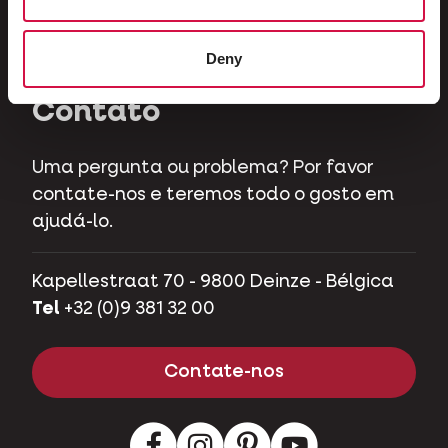
Herbívoros
Porcos de estimação
Deny
Contato
Uma pergunta ou problema? Por favor
contate-nos e teremos todo o gosto em
ajudá-lo.
Kapellestraat 70 - 9800 Deinze - Bélgica
Tel
+32 (0)9 381 32 00
Contate-nos
Facebook
Instagram
LinkedIn
Youtube