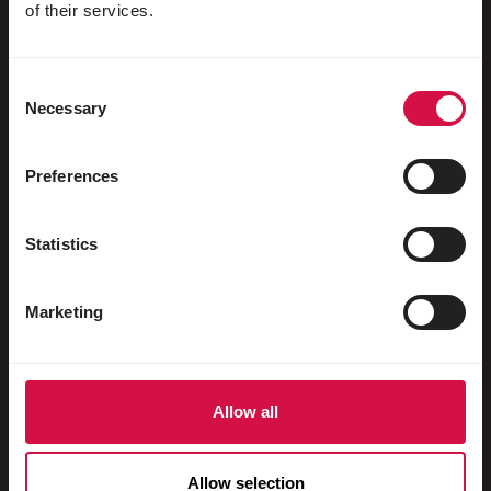
Aves aquáticas
of their services.
Pombos-correio
Consent
Pombos ornamentais
Necessary
Selection
Roedores
Coelhos
Preferences
Furões
Statistics
Peixes
Répteis
Marketing
Cães
Gatos
Allow all
Galináceos
Cavalos
Allow selection