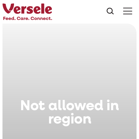
Do que 
Not allowed in
region