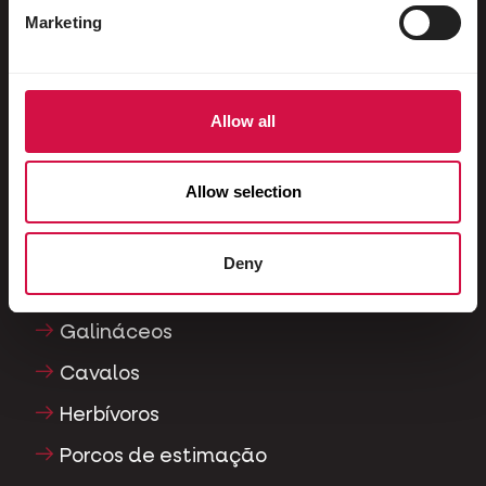
Pombos ornamentais
Marketing
Roedores
Coelhos
Allow all
Furões
Peixes
Allow selection
Répteis
Cães
Deny
Gatos
Galináceos
Cavalos
Herbívoros
Porcos de estimação