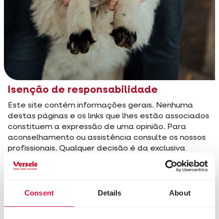
Isenção de responsabilidade
Este site contém informações gerais. Nenhuma
destas páginas e os links que lhes estão associados
constituem a expressão de uma opinião. Para
aconselhamento ou assistência consulte os nossos
profissionais. Qualquer decisão é da exclusiva
responsabilidade do visitante. Não assumimos
qualquer responsabilidade por qualquer omissão,
imprecisão ou erro no nosso site.
Consent
Details
About
Ligações externas
O nosso website contém hiperligações para outros