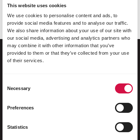
sites. Consideramos que estas ligações são
This website uses cookies
interessantes, mas não podemos garantir o seu
We use cookies to personalise content and ads, to
conteúdo nem a utilização destes sites.
provide social media features and to analyse our traffic.
We also share information about your use of our site with
our social media, advertising and analytics partners who
may combine it with other information that you’ve
provided to them or that they’ve collected from your use
of their services.
Para o seu animal
Pássaros de gaiola e de aviário
Consent
Necessary
Selection
Pássaros na natureza
Aves pernaltas e ratitas
Preferences
Aves aquáticas
Statistics
Pombos-correio