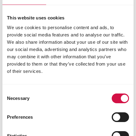
This website uses cookies
We use cookies to personalise content and ads, to
provide social media features and to analyse our traffic.
We also share information about your use of our site with
our social media, advertising and analytics partners who
may combine it with other information that you’ve
provided to them or that they’ve collected from your use
of their services.
Consent
COMPLETE
Necessary
Selection
Rat & Mouse
Extrudados tudo-em-um, ricos em proteínas,
Preferences
para ratos e ratazanas
Statistics