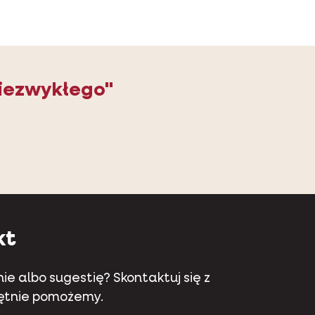
iezwykłego"
kt
ie albo sugestię? Skontaktuj się z
hętnie pomożemy.