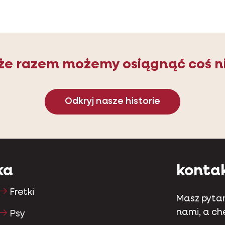
 że razem możemy osiągnąć coś n
Odkryj nasze historie
ka
konta
Fretki
Masz pytan
nami, a c
Psy