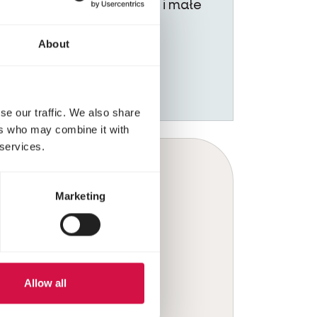
takich jak ptaki, gołębie i małe
ssaki.
About
se our traffic. We also share
ers who may combine it with
 services.
Marketing
Allow all