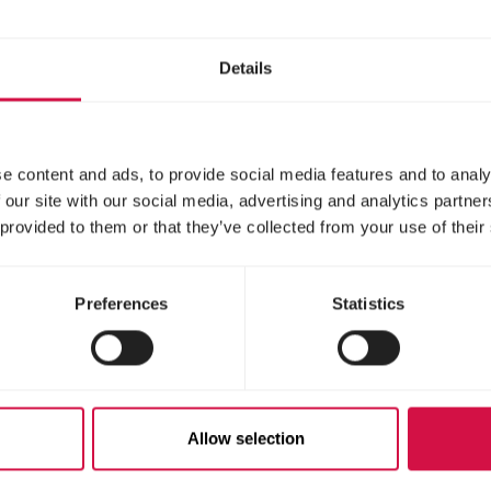
surowce oraz rygorystyczne
kontrole jakości stanowią
podstawę wartościowego
Details
składu i optymalnej wartości
odżywczej.
e content and ads, to provide social media features and to analy
 our site with our social media, advertising and analytics partn
 provided to them or that they’ve collected from your use of their
Preferences
Statistics
Allow selection