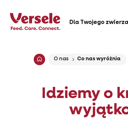
Dla Twojego zwierz
O nas
Co nas wyróżnia
Idziemy o k
wyjątk