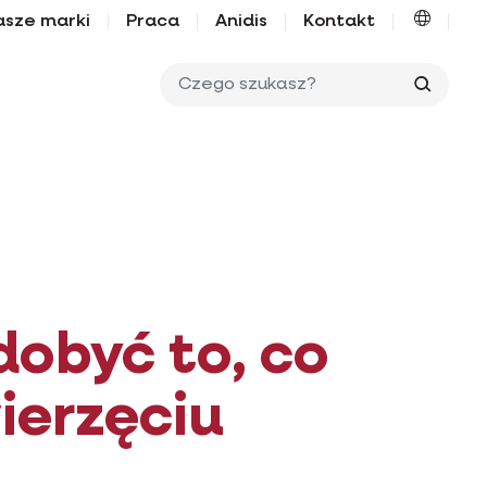
asze marki
Praca
Anidis
Kontakt
Czego 
dobyć to, co
erzęciu