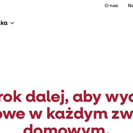
O nas
N
Scroll down
aka
rok dalej, aby wy
owe w każdym zwi
domowym.