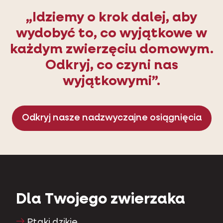
„Idziemy o krok dalej, aby
wydobyć to, co wyjątkowe w
każdym zwierzęciu domowym.
Odkryj, co czyni nas
wyjątkowymi”.
Odkryj nasze nadzwyczajne osiągnięcia
Dla Twojego zwierzaka
Ptaki dzikie