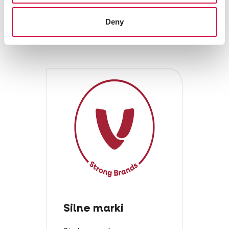
po miskę.
Deny
Silne marki