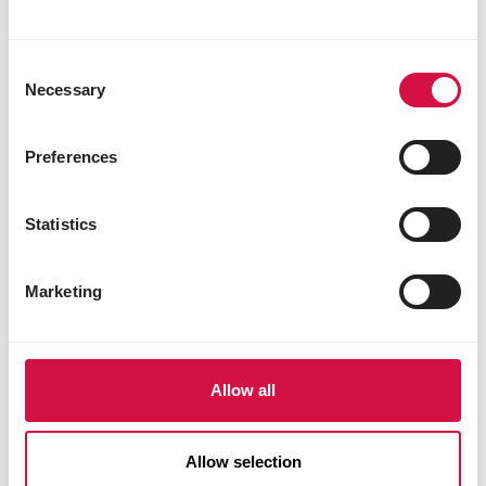
Consent
Necessary
Selection
Preferences
Statistics
Marketing
Wydajny model
działania
Allow all
Bardzo zależy nam na
jakości, orientacji na
klienta i zrównoważonym
Allow selection
rozwoju – od surowca aż