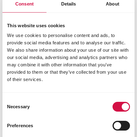
Consent
Details
About
This website uses cookies
We use cookies to personalise content and ads, to
provide social media features and to analyse our traffic.
We also share information about your use of our site with
our social media, advertising and analytics partners who
may combine it with other information that you’ve
provided to them or that they’ve collected from your use
of their services.
LARA
Consent
Adult Care Light Sterilised with
Necessary
Selection
Chicken
Pyszne granulki z kurczakiem dla kotów po
Preferences
sterylizacji i mniej aktywnych.