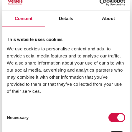
internetowej.
Linki zewnętrzne
Consent
Details
About
Na naszej stronie znajdują się hiperłącza do innych
stron www. Uznaliśmy, że zawarte na nich treści są
This website uses cookies
interesujące, nie możemy jednak zagwarantować
We use cookies to personalise content and ads, to
ich dokładności ani nie ponosimy odpowiedzialności
provide social media features and to analyse our traffic.
za konsekwencje wynikające z ich wykorzystania.
We also share information about your use of our site with
Ochrona danych osobowych
our social media, advertising and analytics partners who
may combine it with other information that you’ve
Versele Laga nv szanuje prywatność użytkowników
provided to them or that they’ve collected from your use
niniejszej strony. Gromadzenie danych osobowych
of their services.
za pośrednictwem niniejszej strony oraz ich
wykorzystywanie przez firmę Versele Laga nv
odbywa się zgodnie z przepisami obowiązującej w
Consent
Belgii ustawy o ochronie danych osobowych z dnia 8
Necessary
Selection
grudnia 1992.