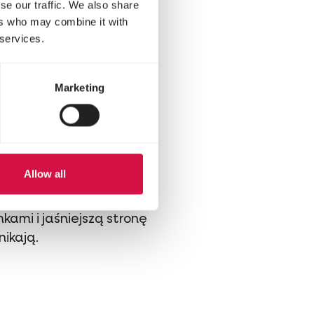
se our traffic. We also share
ers who may combine it with
 services.
are.
Futro jelonków jest
Marketing
Allow all
ami i jaśniejszą stronę
nikają.