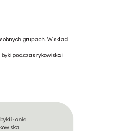
 osobnych grupach. W skład
byki podczas rykowiska i
yki i łanie
kowiska.