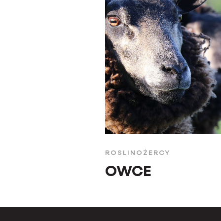
ROSLINOŻERCY
OWCE