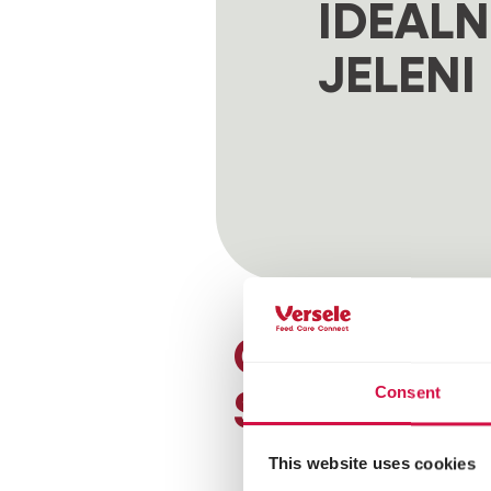
IDEALN
JELENI
CIEKAWOST
Consent
SZLACHET
Jelenie szlachetne ma
This website uses cookies