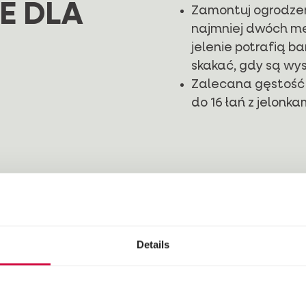
E DLA
Zamontuj ogrodzen
najmniej dwóch me
jelenie potrafią b
skakać, gdy są wy
Zalecana gęstość p
do 16 łań z jelonka
KI O JELENIACH
Details
NYCH
ją średnio 162-200 długości i ważą 90-150 kg.
Waga