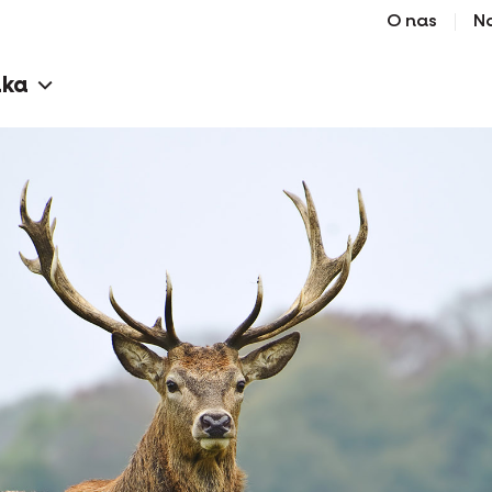
O nas
N
aka