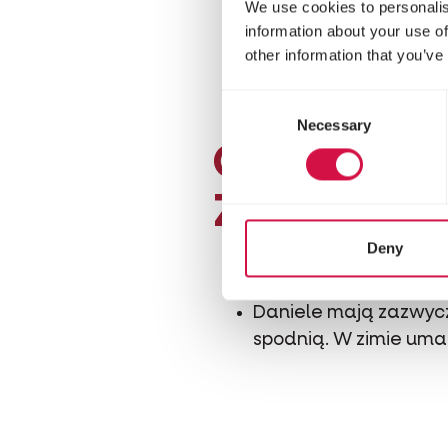
sięga 300, a nawet 40
We use cookies to personalis
Łanie są o jedną trze
information about your use of
other information that you’ve
Latem ich umaszczeni
nakrapiane.
Consent
Necessary
Selection
CIEKAWOS
ZWYCZAJ
Deny
Daniele zwyczajne ma
Byki ważą średnio międ
Daniele mają zazwycz
spodnią. W zimie umas