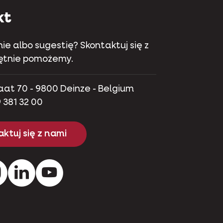
kt
ie albo sugestię? Skontaktuj się z
hętnie pomożemy.
aat 70 - 9800 Deinze - Belgium
 381 32 00
ktuj się z nami
ok
Instagram
Pinterest
Youtube