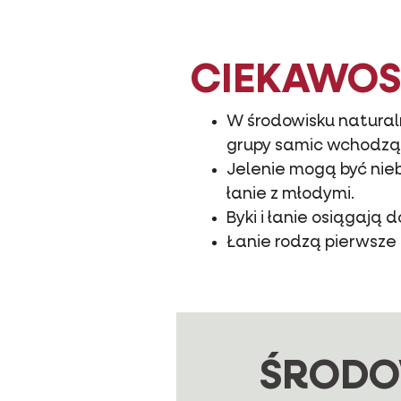
CIEKAWOS
W środowisku naturaln
grupy samic wchodzą ł
Jelenie mogą być nieb
łanie z młodymi.
Byki i łanie osiągają 
Łanie rodzą pierwsze
ŚRODO