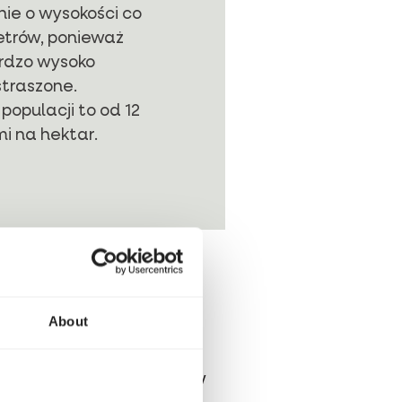
ie o wysokości co
trów, ponieważ
ardzo wysoko
straszone.
opulacji to od 12
mi na hektar.
About
 największych osobników