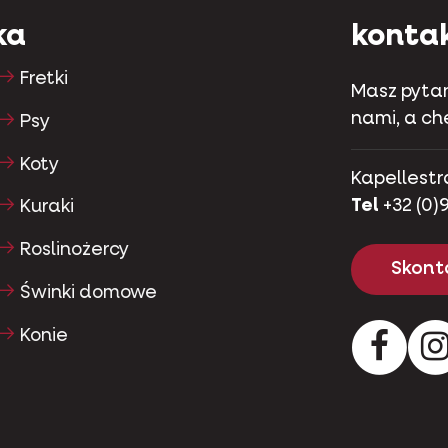
ka
konta
Fretki
Masz pytan
nami, a c
Psy
Koty
Kapellestr
Tel
+32 (0)9
Kuraki
Roslinożercy
Skonta
Świnki domowe
Konie
Facebo