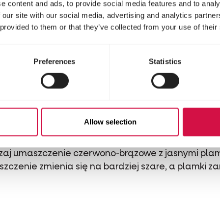
0 kg!
e content and ads, to provide social media features and to analy
cią lub jedną czwartą lżejsze od byków.
 our site with our social media, advertising and analytics partn
 provided to them or that they’ve collected from your use of their
e staje się czerwono-brązowe, a zimą brązowo-sz
Preferences
Statistics
TKI O DANIELACH
NYCH
Allow selection
ją 120-175 cm długości.
zy 55 a 125 kg, a łanie między 25 a 50 kg.
aj umaszczenie czerwono-brązowe z jasnymi plamk
zczenie zmienia się na bardziej szare, a plamki za