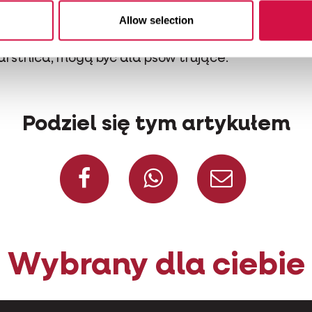
obaków, pozostawione przez inne psy w ich odchod
Allow selection
aniu
psa kilka razy w roku.
es nie jadł innych roślin oprócz trawy. Niektóre roślin
rstnica, mogą być dla psów trujące.
Podziel się tym artykułem
Facebook
WhatsApp
Konta
Wybrany dla ciebie