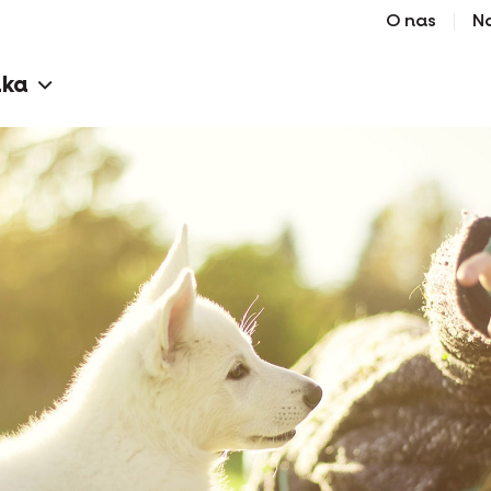
O nas
N
aka