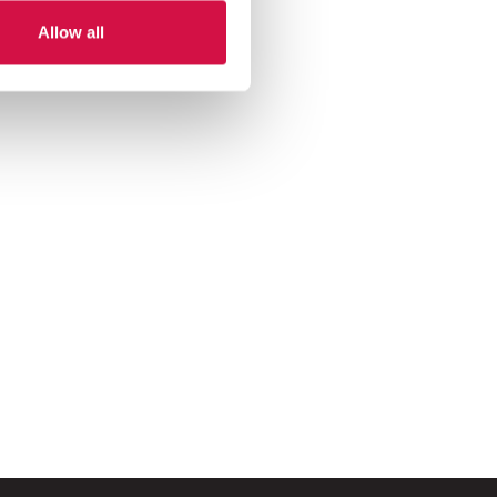
ach. Należy zatem
Allow all
y lub krzewy, takie jak cis,
kt