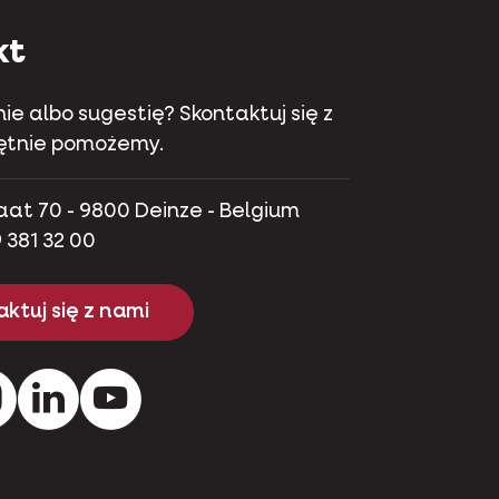
kt
ie albo sugestię? Skontaktuj się z
hętnie pomożemy.
aat 70 - 9800 Deinze - Belgium
 381 32 00
ktuj się z nami
ok
Instagram
Pinterest
Youtube