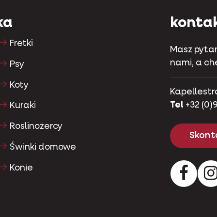
ka
konta
Fretki
Masz pytan
nami, a c
Psy
Koty
Kapellestr
Tel
+32 (0)9
Kuraki
Roslinożercy
Skonta
Świnki domowe
Konie
Facebo