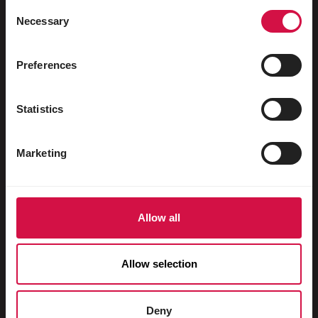
Ptactwo wodne
Consent
Necessary
Selection
Gołębie ozdobne
Gołębie pocztowe
Preferences
Gryzonie
Statistics
Króliki
Fretki
Marketing
Psy
Koty
Allow all
Kuraki
Roslinożercy
Allow selection
Świnki domowe
Konie
Deny