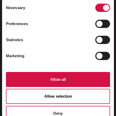
Ptactwo wodne
Consent
Necessary
Selection
Gołębie ozdobne
Gołębie pocztowe
Preferences
Gryzonie
Statistics
Króliki
Fretki
Marketing
Psy
Koty
Allow all
Kuraki
Roslinożercy
Allow selection
Świnki domowe
Konie
Deny