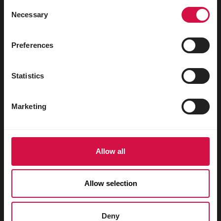
Ptactwo wodne
Consent
Necessary
Selection
Gołębie ozdobne
Gołębie pocztowe
Preferences
Gryzonie
Statistics
Króliki
Fretki
Marketing
Psy
Koty
Allow all
Kuraki
Roslinożercy
Allow selection
Świnki domowe
Konie
Deny