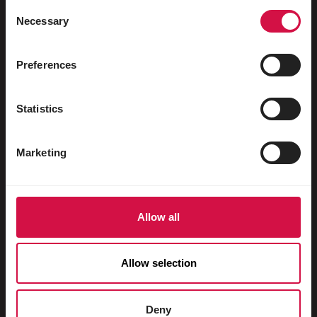
Ptactwo wodne
Consent
Necessary
Selection
Gołębie ozdobne
Gołębie pocztowe
Preferences
Gryzonie
Statistics
Króliki
Fretki
Marketing
Psy
Koty
Allow all
Kuraki
Roslinożercy
Allow selection
Świnki domowe
Konie
Deny