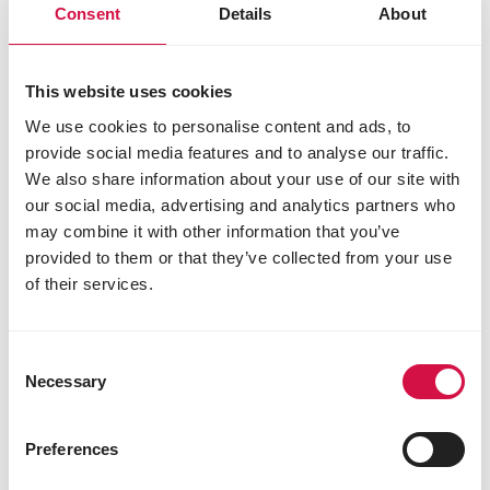
Consent
Details
About
This website uses cookies
We use cookies to personalise content and ads, to
provide social media features and to analyse our traffic.
We also share information about your use of our site with
our social media, advertising and analytics partners who
may combine it with other information that you’ve
provided to them or that they’ve collected from your use
of their services.
LARA
Consent
Adult Care Light Sterilised with
Necessary
Selection
Chicken
Pyszne granulki z kurczakiem dla kotów po
Preferences
sterylizacji i mniej aktywnych.