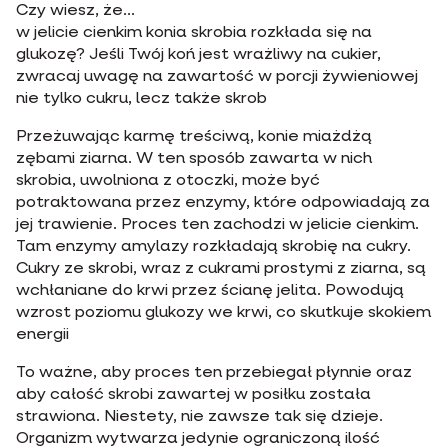
Czy wiesz, że...
w jelicie cienkim konia skrobia rozkłada się na
glukozę? Jeśli Twój koń jest wrażliwy na cukier,
zwracaj uwagę na zawartość w porcji żywieniowej
nie tylko cukru, lecz także skrob
Przeżuwając karmę treściwą, konie miażdżą
zębami ziarna. W ten sposób zawarta w nich
skrobia, uwolniona z otoczki, może być
potraktowana przez enzymy, które odpowiadają za
jej trawienie. Proces ten zachodzi w jelicie cienkim.
Tam enzymy amylazy rozkładają skrobię na cukry.
Cukry ze skrobi, wraz z cukrami prostymi z ziarna, są
wchłaniane do krwi przez ścianę jelita. Powodują
wzrost poziomu glukozy we krwi, co skutkuje skokiem
energii
To ważne, aby proces ten przebiegał płynnie oraz
aby całość skrobi zawartej w posiłku została
strawiona. Niestety, nie zawsze tak się dzieje.
Organizm wytwarza jedynie ograniczoną ilość