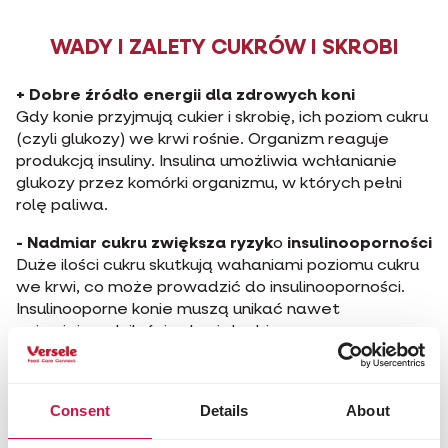
WADY I ZALETY CUKRÓW I SKROBI
+ Dobre źródło energii dla zdrowych koni
Gdy konie przyjmują cukier i skrobię, ich poziom cukru
(czyli glukozy) we krwi rośnie. Organizm reaguje
produkcją insuliny. Insulina umożliwia wchłanianie
glukozy przez komórki organizmu, w których pełni
rolę paliwa.
- Nadmiar cukru zwiększa ryzyk
o
insulinooporności
Duże ilości cukru skutkują wahaniami poziomu cukru
we krwi, co może prowadzić do insulinooporności.
Insulinooporne konie muszą unikać nawet
najmniejszych ilości cukru i skrobi.
WAŻNE: Właściciel konia zna potrzeby swojego
zwierzęcia. Dla koni sportowych źródłem energii
Consent
Details
About
może być zarówno cukier, jak i skrobia, podczas gdy
konie z zaburzeniami metabolicznymi powinny