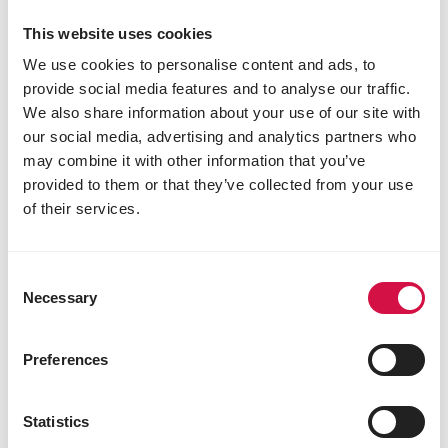
unikać tych składników. Wybierając karmę dla tej
grupy koni, należy zawsze zsumować zawartość
This website uses cookies
cukru i skrobi.
We use cookies to personalise content and ads, to
provide social media features and to analyse our traffic.
We also share information about your use of our site with
our social media, advertising and analytics partners who
may combine it with other information that you’ve
provided to them or that they’ve collected from your use
of their services.
Consent
Necessary
Selection
Preferences
Podziel się tym artykułem
Statistics