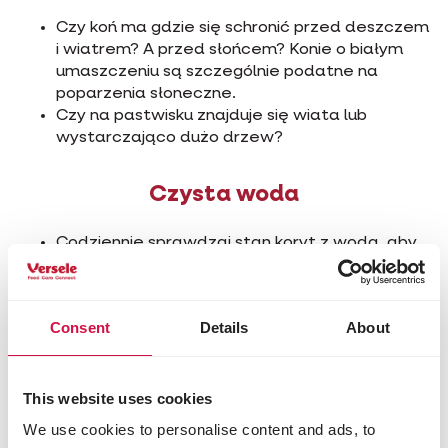
Czy koń ma gdzie się schronić przed deszczem
i wiatrem? A przed słońcem? Konie o białym
umaszczeniu są szczególnie podatne na
poparzenia słoneczne.
Czy na pastwisku znajduje się wiata lub
wystarczająco dużo drzew?
Czysta woda
Codziennie sprawdzaj stan koryt z wodą, aby
upewnić się, że nie są uszkodzone. Czy poidła
działają?
Codziennie sprawdzaj, czy woda w korycie jest
Consent
Details
About
czysta. Może koń oddał do koryta z wodą
stolec lub mocz?
Ptaki także piją z końskiego koryta. Jeśli do
wody przeznaczonej do picia trafią ptasie
This website uses cookies
odchody, może dojść do zakażenia salmonellą.
We use cookies to personalise content and ads, to
Może się także zdarzyć, że ptaki lub inne