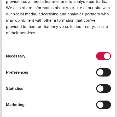
provide social media features and to analyse our traffic.
zwierzęta utoną w wodzie, co może grozić
We also share information about your use of our site with
zatruciem jadem kiełbasianym. Dlatego co
our social media, advertising and analytics partners who
dwa dni czyść poidło szczotką o twardym
may combine it with other information that you’ve
włosiu.
provided to them or that they’ve collected from your use
Gdy jest bardzo gorąco, w stojącej wodzie
of their services.
mogą rozwijać się trujące sinice. Sinice tworzą
na powierzchni wody zielono-niebieską lub
czerwono-żółtą warstwę
Niektóre konie lubią bawić się korytem i zdarza
Consent
im się je przewrócić. Codziennie sprawdzaj, czy
Necessary
Selection
tak się nie stało.
Z ostrożnością podchodź do wody w rowach i
Preferences
stawach. Mogą w nich zachodzić procesy
gnilne. Zanim zaadaptujesz łąkę przy takim
zbiorniku na pastwisko dla koni, zbadaj wodę w
Statistics
zbiorniku tego typu
Marketing
Podziel się tym artykułem