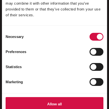
may combine it with other information that you’ve
provided to them or that they’ve collected from your use
of their services.
Dla Twojego zwierzaka
Consent
Ptaki dzikie
Necessary
Selection
Ptaki klatkowe i wolierowe
Ptaki brodzące i bezgrzebieniowe
Preferences
Ptactwo wodne
Statistics
Gołębie ozdobne
Gołębie pocztowe
Marketing
Gryzonie
Króliki
Allow all
Fretki