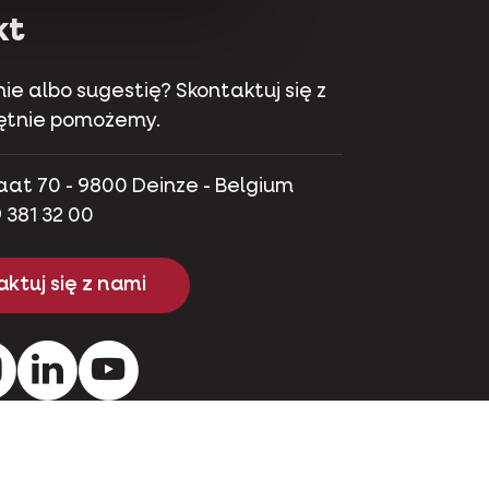
kt
ie albo sugestię? Skontaktuj się z
hętnie pomożemy.
aat 70 - 9800 Deinze - Belgium
 381 32 00
ktuj się z nami
ok
Instagram
Pinterest
Youtube