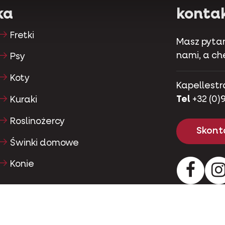
ka
konta
Fretki
Masz pytan
nami, a c
Psy
Koty
Kapellestr
Tel
+32 (0)9
Kuraki
Roslinożercy
Skonta
Świnki domowe
Konie
Facebo