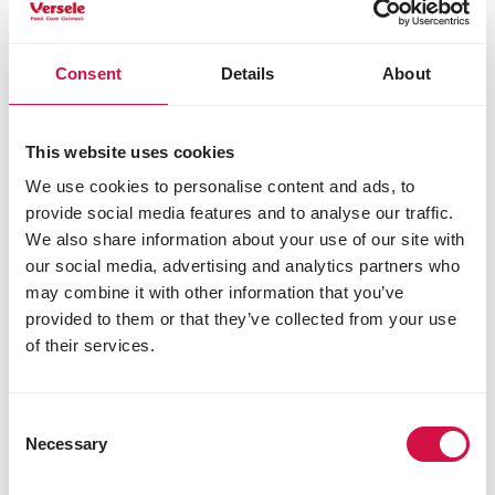
sód 0,3%
Dodatki
Consent
Details
About
Dodatki dietetyczne
3a672a witamina A 3220 JM
3a671 witamina D3 390 JM
This website uses cookies
3a700 witamina E (octan all-rac-alfa-
We use cookies to personalise content and ads, to
tokoferylu) 26 JM
provide social media features and to analyse our traffic.
3a312 witamina C 133 mg
We also share information about your use of our site with
3b103 żelazo (siarczan żelaza(II), jednowodny)
32 mg
our social media, advertising and analytics partners who
3b405 miedź (siarczan miedzi(II), pięciowodny)
may combine it with other information that you’ve
3 mg
provided to them or that they’ve collected from your use
3b603 cynk (tlenek cynku) 23 mg
of their services.
3b502 mangan (tlenek manganu) 24 mg
3b202 jod (jodan wapnia, bezwodny) 0,7 mg
3b801 selen (selenin sodu) 0,1 mg
Consent
Necessary
Selection
Dodatki technologiczne
przeciwutleniacze