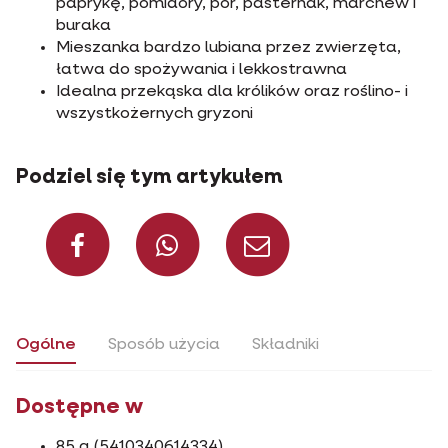
paprykę, pomidory, por, pasternak, marchew i
buraka
Mieszanka bardzo lubiana przez zwierzęta,
łatwa do spożywania i lekkostrawna
Idealna przekąska dla królików oraz roślino- i
wszystkożernych gryzoni
Podziel się tym artykułem
Facebook
WhatsApp
Kontakt
Ogólne
Sposób użycia
Składniki
Dostępne w
85 g (5410340614334)