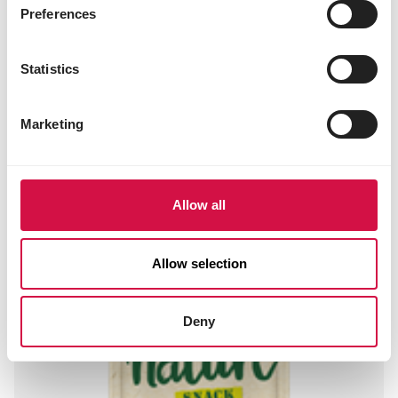
Preferences
Inni odwiedzający oglądali również:
Statistics
Marketing
Allow all
Allow selection
Deny