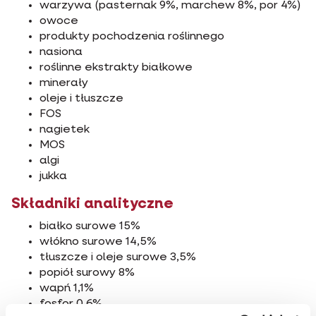
warzywa (pasternak 9%, marchew 8%, por 4%)
owoce
produkty pochodzenia roślinnego
nasiona
roślinne ekstrakty białkowe
minerały
oleje i tłuszcze
FOS
nagietek
MOS
algi
jukka
Składniki analityczne
białko surowe 15%
włókno surowe 14,5%
tłuszcze i oleje surowe 3,5%
popiół surowy 8%
wapń 1,1%
fosfor 0,6%