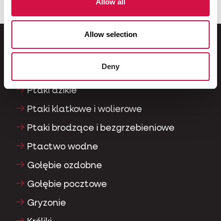
Allow all
Wybrany dla ciebie
Allow selection
Dla Twojego zwierzaka
Deny
Ptaki dzikie
Ptaki klatkowe i wolierowe
Ptaki brodzące i bezgrzebieniowe
Ptactwo wodne
Gołębie ozdobne
Gołębie pocztowe
Gryzonie