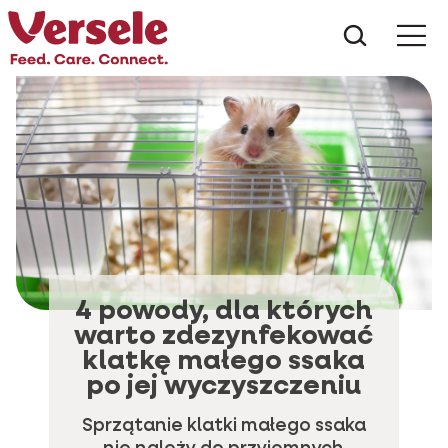
Czego s
4 powody, dla których
warto zdezynfekować
klatkę małego ssaka
po jej wyczyszczeniu
Sprzątanie klatki małego ssaka