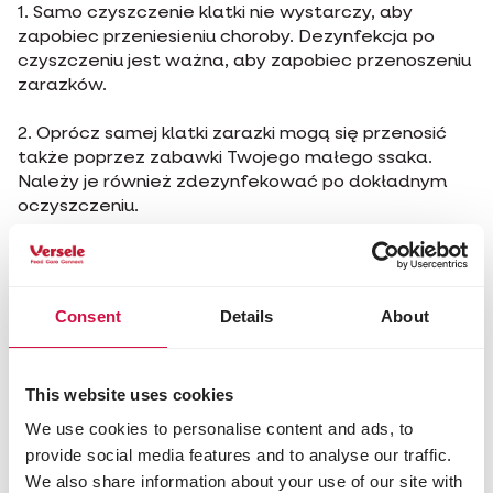
1. Samo czyszczenie klatki nie wystarczy, aby
zapobiec przeniesieniu choroby. Dezynfekcja po
czyszczeniu jest ważna, aby zapobiec przenoszeniu
zarazków.
2. Oprócz samej klatki zarazki mogą się przenosić
także poprzez zabawki Twojego małego ssaka.
Należy je również zdezynfekować po dokładnym
oczyszczeniu.
3. Klatka Twojego małego ssaka może być źródłem
grzybów. Infekcje grzybicze, takie jak grzybica,
mogą przenosić się ze zwierząt na ludzi. Spray
Consent
Details
About
dezynfekujący działa również przeciwko grzybom i
zarodnikom.
This website uses cookies
4. Czy korzystasz także z transportera? Nie
zapomnij go również wyczyścić i zdezynfekować. W
We use cookies to personalise content and ads, to
ten sposób zapobiegniesz przenoszeniu zarazków
provide social media features and to analyse our traffic.
przez tego rodzaju klatki.
We also share information about your use of our site with