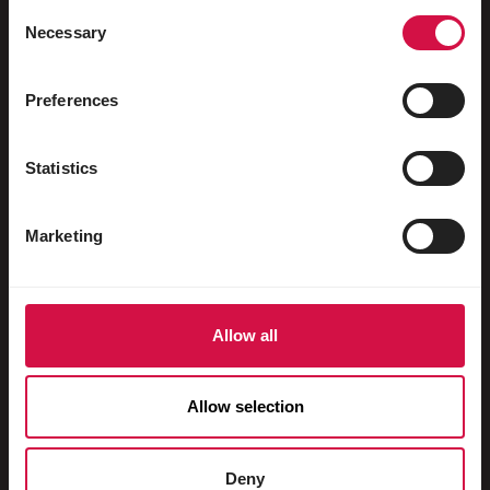
Ptactwo wodne
Consent
Necessary
Selection
Gołębie ozdobne
Gołębie pocztowe
Preferences
Gryzonie
Statistics
Króliki
Fretki
Marketing
Psy
Koty
Allow all
Kuraki
Roslinożercy
Allow selection
Świnki domowe
Konie
Deny