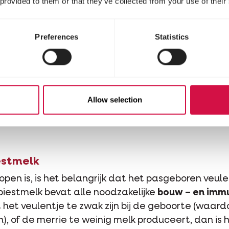
 provided to them or that they’ve collected from your use of their
Preferences
Statistics
Allow selection
estmelk
pen is, is het belangrijk dat het pasgeboren veule
biestmelk bevat alle noodzakelijke
bouw – en immu
het veulentje te zwak zijn bij de geboorte (waardo
), of de merrie te weinig melk produceert, dan is 