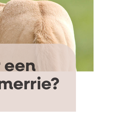
 een
merrie?