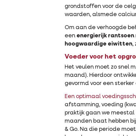
grondstoffen voor de celg
waarden, alsmede calcium,
Om aan de verhoogde beho
een
energierijk rantsoen
hoogwaardige eiwitten
,
Voeder voor het opgr
Het veulen moet zo snel mo
maand). Hierdoor ontwikkel
gevormd voor een sterker 
Een optimaal voedingss
afstamming, voeding (kwali
praktijk gaan we meestal u
maanden baat hebben bij e
& Go. Na die periode moet