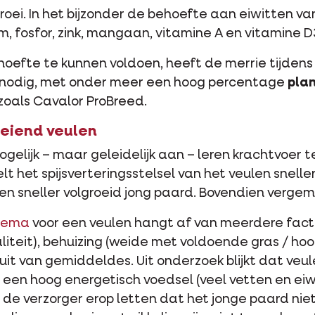
roei. In het bijzonder de behoefte aan eiwitten va
 fosfor, zink, mangaan, vitamine A en vitamine 
efte te kunnen voldoen, heeft de merrie tijdens
nodig, met onder meer een hoog percentage
plan
 zoals Cavalor ProBreed.
oeiend veulen
gelijk – maar geleidelijk aan – leren krachtvoer 
t het spijsverteringsstelsel van het veulen snelle
en sneller volgroeid jong paard. Bovendien vergema
chema
voor een veulen hangt af van meerdere facto
teit), behuizing (weide met voldoende gras / hooi)
it van gemiddeldes. Uit onderzoek blijkt dat veule
en hoog energetisch voedsel (veel vetten en eiwi
 de verzorger erop letten dat het jonge paard niet