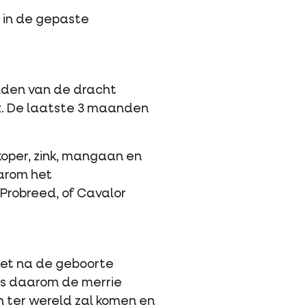
n in de gepaste
anden van de dracht
ix. De laatste 3 maanden
koper, zink, mangaan en
arom het
Probreed, of Cavalor
het na de geboorte
ts daarom de merrie
n ter wereld zal komen en