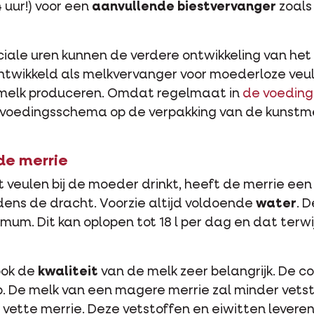
4 uur!) voor een
aanvullende biestvervanger
zoals
uciale uren kunnen de verdere ontwikkeling van he
twikkeld als melkvervanger voor moederloze veul
g melk produceren. Omdat regelmaat in
de voeding 
 voedingsschema op de verpakking van de kunstme
de merrie
t veulen bij de moeder drinkt, heeft de merrie ee
ens de dracht. Voorzie altijd voldoende
water
. 
um. Dit kan oplopen tot 18 l per dag en dat terw
ook de
kwaliteit
van de melk zeer belangrijk. De c
p. De melk van een magere merrie zal minder vets
vette merrie. Deze vetstoffen en eiwitten levere