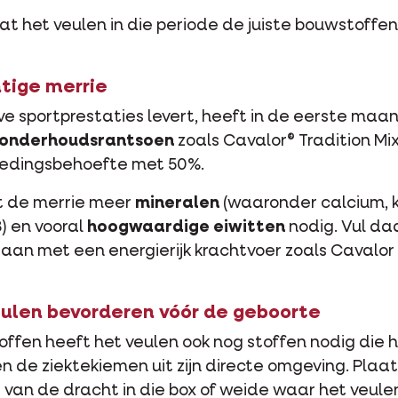
at het veulen in die periode de juiste bouwstoffe
tige merrie
ve sportprestaties levert, heeft in de eerste ma
onderhoudsrantsoen
zoals Cavalor® Tradition M
voedingsbehoefte met 50%.
 de merrie meer
mineralen
(waaronder calcium, 
3) en vooral
hoogwaardige eiwitten
nodig. Vul da
an met een energierijk krachtvoer zoals Cavalor 
eulen bevorderen vóór de geboorte
fen heeft het veulen ook nog stoffen nodig die 
de ziektekiemen uit zijn directe omgeving. Plaa
van de dracht in die box of weide waar het veule