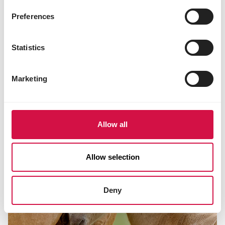
Preferences
VERZORGING
Je paard is een atleet - rust is
Statistics
essentieel voor succes
Marketing
Allow all
Allow selection
Deny