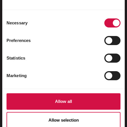
Watervogels
Sportduiven
Consent
Necessary
Sierduiven
Selection
Knaagdieren
Preferences
Konijnen
Fretten
Statistics
Vissen
Marketing
Reptielen
Honden
Katten
Allow all
Hoenders
Allow selection
Paarden