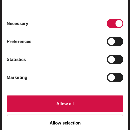
Watervogels
Sportduiven
Consent
Necessary
Sierduiven
Selection
Knaagdieren
Preferences
Konijnen
Fretten
Statistics
Vissen
Marketing
Reptielen
Honden
Katten
Allow all
Hoenders
Allow selection
Paarden