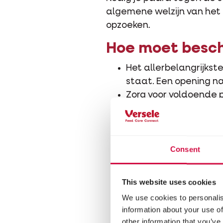
algemene welzijn van het 
opzoeken.
Hoe moet besch
Het allerbelangrijkst
staat. Een opening n
Zorg voor voldoende 
Bij natuurlijke besch
Een goed schuilhok uit
Voorzie ook steeds vo
beslist even belangrijk
Consent
This website uses cookies
We use cookies to personalis
information about your use of
other information that you’ve