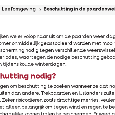
Leefomgeving
Beschutting in de paardenwe
ijken we er volop naar uit om de paarden weer dage
zomer onmiddellijk geassocieerd worden met mooi
escherming nodig tegen verschillende weerswisselin
periodes, waartegen de nodige beschutting geb
n tijdens koude winterdagen.
hutting nodig?
ijgen om beschutting te zoeken wanneer ze dat n
ilen dan andere. Trekpaarden en IJslanders zulle
eker risicodieren zoals drachtige merries, veule
niet alleen belangrijk om tegen wind en regen te b
schadelijke zonnestralen te beschermen. Er werd 