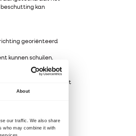
h beschutting kan
richting georiënteerd
nt kunnen schuilen.
 lage en hoge beplanting.
 zijn.
t naast beschutting is dat
About
se our traffic. We also share
ers who may combine it with
 services.