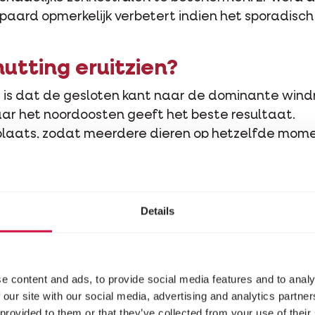
paard opmerkelijk verbetert indien het sporadisc
utting eruitzien?
e is dat de gesloten kant naar de dominante wind
aar het noordoosten geeft het beste resultaat.
plaats, zodat meerdere dieren op hetzelfde mome
erming zorg je het best voor een afwisseling tussen
 degelijke en stevige materialen hoeft niet duur te
ldoende vers drinkwater en dit in elk seizoen, wan
.
Details
e content and ads, to provide social media features and to analy
 our site with our social media, advertising and analytics partn
 provided to them or that they’ve collected from your use of their