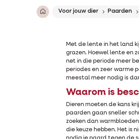
Voor jouw dier
Paarden
Met de lente in het land k
grazen. Hoewel lente en 
net in die periode meer b
periodes en zeer warme 
meestal meer nodig is da
Waarom is besc
Dieren moeten de kans kr
paarden gaan sneller schu
zoeken dan warmbloeden. Z
die keuze hebben. Het is 
nodig je paard tegen de 