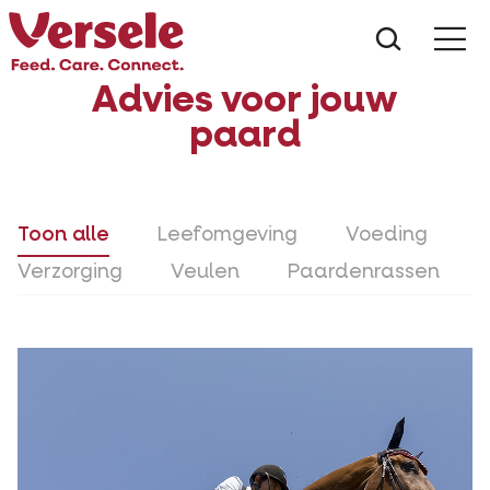
Wat zoe
Advies voor jouw
paard
Toon alle
Leefomgeving
Voeding
Verzorging
Veulen
Paardenrassen