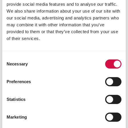
provide social media features and to analyse our traffic.
We also share information about your use of our site with
our social media, advertising and analytics partners who
may combine it with other information that you’ve
provided to them or that they’ve collected from your use
of their services.
Consent
Necessary
Selection
KATTEN
Haarballen bij je kat: wat moet je
Preferences
weten en hoe kun je helpen?
Statistics
Marketing